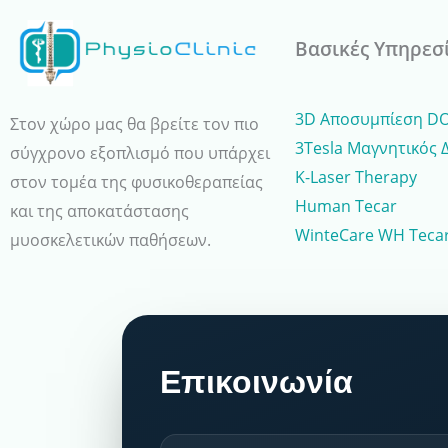
Βασικές Υπηρεσ
3D Αποσυμπίεση D
Στον χώρο μας θα βρείτε τον πιο
3Tesla Μαγνητικός 
σύγχρονο εξοπλισμό που υπάρχει
K-Laser Therapy
στον τομέα της φυσικοθεραπείας
Human Tecar
και της αποκατάστασης
WinteCare WH Tecar
μυοσκελετικών παθήσεων.
Επικοινωνία