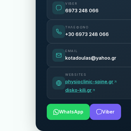
VIBER
6973 248 066
ΤΗΛΈΦΩΝΟ
+30 6973 248 066
EMAIL
kotadoulas@yahoo.gr
WEBSITES
physioclinic-spine.gr
disko-kili.gr
WhatsApp
Viber