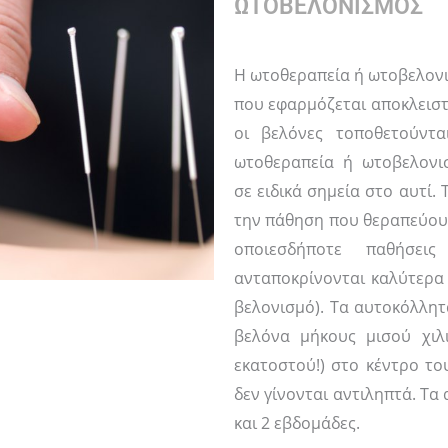
ΩΤΟΒΕΛΟΝΙΣΜΟΣ
Η ωτοθεραπεία ή ωτοβελονι
που εφαρμόζεται αποκλειστ
οι βελόνες τοποθετούντ
ωτοθεραπεία ή ωτοβελονι
σε ειδικά σημεία στο αυτί.
την πάθηση που θεραπεύου
οποιεσδήποτε παθήσει
ανταποκρίνονται καλύτερα
βελονισμό). Τα αυτοκόλλητ
βελόνα μήκους μισού χιλ
εκατοστού!) στο κέντρο το
δεν γίνονται αντιληπτά. Τα
και 2 εβδομάδες.