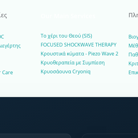
ίες
Πλ
Our Main Services
Το χέρι του Θεού (SIS)
OC
Βιο
FOCUSED SHOCKWAVE THERAPY
Διεγέρτης
Μέθ
Κρουστικά κύματα - Piezo Wave 2
Παθ
Κρυοθεραπεία με Συμπίεση
Κριτ
Κρυοσάουνα Cryoniq
 Care
Επι