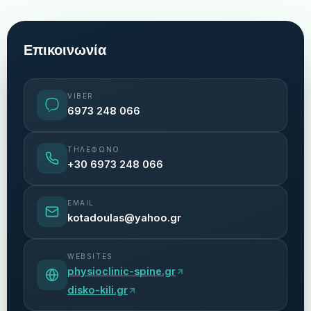
Επικοινωνία
VIBER
6973 248 066
ΤΗΛΈΦΩΝΟ
+30 6973 248 066
EMAIL
kotadoulas@yahoo.gr
WEBSITES
physioclinic-spine.gr
disko-kili.gr