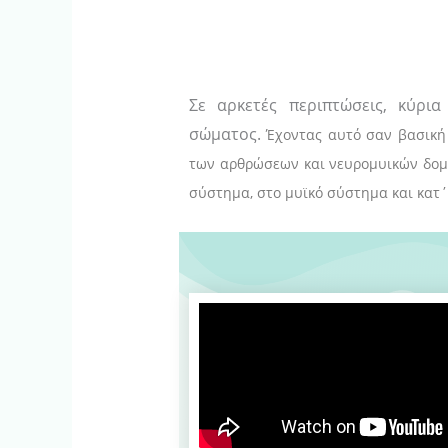
Σε αρκετές περιπτώσεις, κύρι
σώματος.
Έχοντας αυτό σαν βασική 
των αρθρώσεων και νευρομυικών δομών
σύστημα, στο μυϊκό σύστημα και κατ