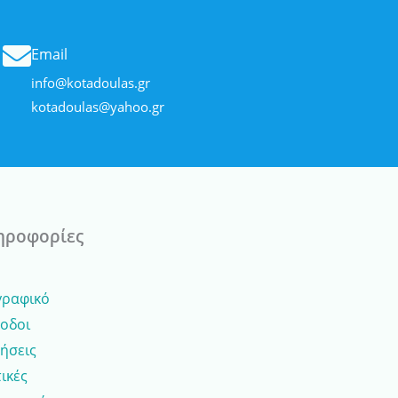
Email
info@kotadoulas.gr
kotadoulas@yahoo.gr
ηροφορίες
γραφικό
οδοι
ήσεις
ικές