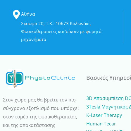
Αθήνα
Σκουφά 20, Τ.Κ.: 10673 Κολωνάκι,
Φυσικοθεραπείες κατ’οίκοιν με φορητά
μηχανήματα
Βασικές Υπηρεσ
3D Αποσυμπίεση D
Στον χώρο μας θα βρείτε τον πιο
3Tesla Μαγνητικός 
σύγχρονο εξοπλισμό που υπάρχει
K-Laser Therapy
στον τομέα της φυσικοθεραπείας
Human Tecar
και της αποκατάστασης