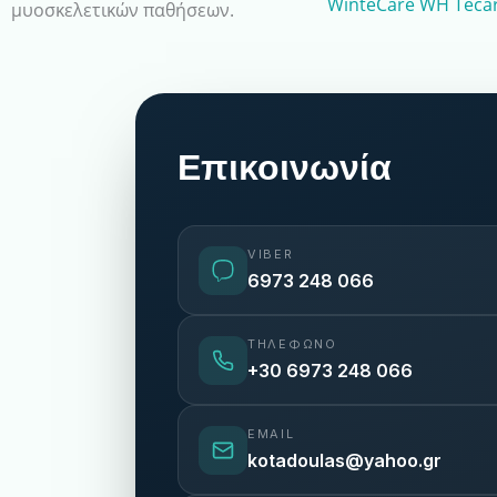
WinteCare WH Tecar
μυοσκελετικών παθήσεων.
Επικοινωνία
VIBER
6973 248 066
ΤΗΛΈΦΩΝΟ
+30 6973 248 066
EMAIL
kotadoulas@yahoo.gr