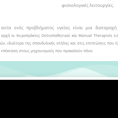
φυσιολογικές λειτουργίες.
α αιτία ενός προβλήματος υγείας είναι μια διαταραχή
αρχή οι Χειροπράκτες Οστεοπαθητικοί και Manual Therapists ει
, ιδιαίτερα της σπονδυλικής στήλης και στις επιπτώσεις που έ
΄ επέκταση στους μηχανισμούς που προκαλούν πόνο.