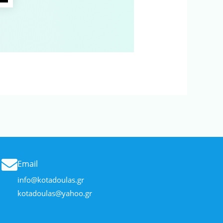
Email
info@kotadoulas.gr
kotadoulas@yahoo.gr