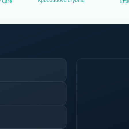
Κρυοσάουνα Cryoniq
 Care
Επι