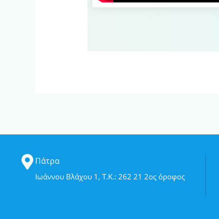
Πάτρα
Ιωάννου Βλάχου 1, Τ.Κ.: 262 21 2ος όροφος