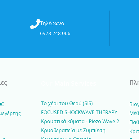
Τηλέφωνο
6973 248 066
ίες
Πλ
Our Main Services
Το χέρι του Θεού (SIS)
OC
Βιο
FOCUSED SHOCKWAVE THERAPY
Διεγέρτης
Μέθ
Κρουστικά κύματα - Piezo Wave 2
Παθ
Κρυοθεραπεία με Συμπίεση
Κριτ