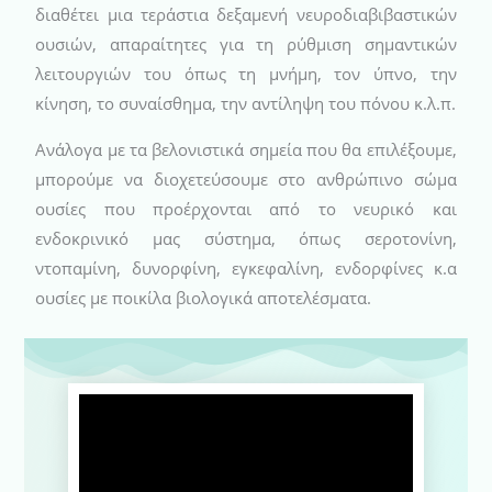
διαθέτει μια τεράστια δεξαμενή νευροδιαβιβαστικών
ουσιών, απαραίτητες για τη ρύθμιση σημαντικών
λειτουργιών του όπως τη μνήμη, τον ύπνο, την
κίνηση, το συναίσθημα, την αντίληψη του πόνου κ.λ.π.
Ανάλογα με τα βελονιστικά σημεία που θα επιλέξουμε,
μπορούμε να διοχετεύσουμε στο ανθρώπινο σώμα
ουσίες που προέρχονται από το νευρικό και
ενδοκρινικό μας σύστημα, όπως σεροτονίνη,
ντοπαμίνη, δυνορφίνη, εγκεφαλίνη, ενδορφίνες κ.α
ουσίες με ποικίλα βιολογικά αποτελέσματα.