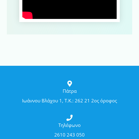
Πάτρα
Ιωάννου Βλάχου 1, Τ.Κ.: 262 21 2ος όροφος
Τηλέφωνο
2610 243 050